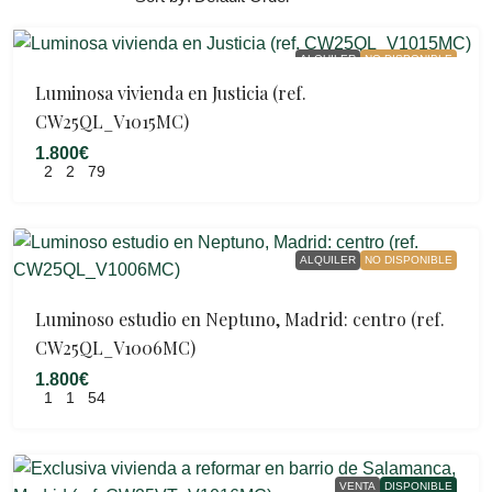
ALQUILER
NO DISPONIBLE
Luminosa vivienda en Justicia (ref.
CW25QL_V1015MC)
1.800€
2
2
79
ALQUILER
NO DISPONIBLE
Luminoso estudio en Neptuno, Madrid: centro (ref.
CW25QL_V1006MC)
1.800€
1
1
54
VENTA
DISPONIBLE