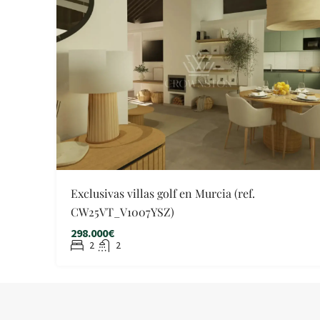
Exclusivas villas golf en Murcia (ref.
CW25VT_V1007YSZ)
298.000€
2
2