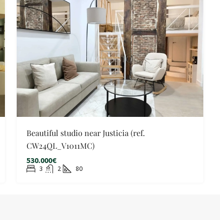
Beautiful studio near Justicia (ref.
CW24QL_V1011MC)
530.000€
3
2
80