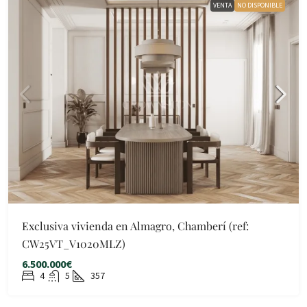
VENTA
NO DISPONIBLE
Exclusiva vivienda en Almagro, Chamberí (ref:
CW25VT_V1020MLZ)
6.500.000€
4
5
357