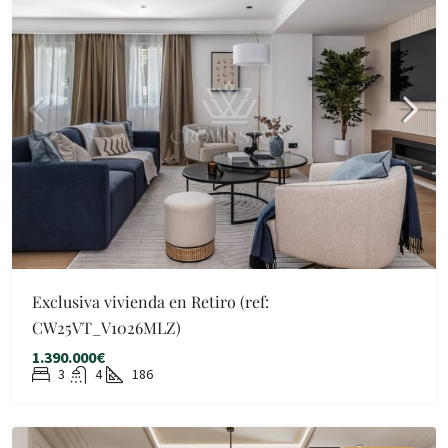
Exclusiva vivienda en Retiro (ref:
CW25VT_V1026MLZ)
1.390.000€
3
4
186