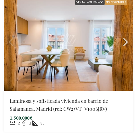
VENTA
AMUEBLADO
NO DISPONIBLE
Luminosa y sofisticada vivienda en barrio de
Salamanca, Madrid (ref: CW25VT_V1006JRV)
1.500.000€
2
2
88