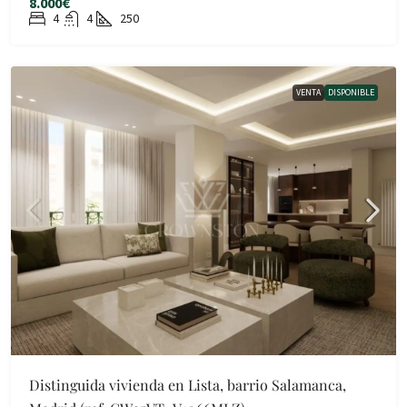
8.000€
4
4
250
VENTA
DISPONIBLE
Distinguida vivienda en Lista, barrio Salamanca,