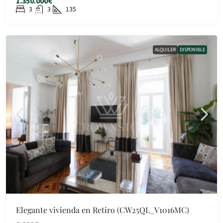
1.350.000€
3
3
135
ALQUILER
DISPONIBLE
Elegante vivienda en Retiro (CW25QL_V1016MC)