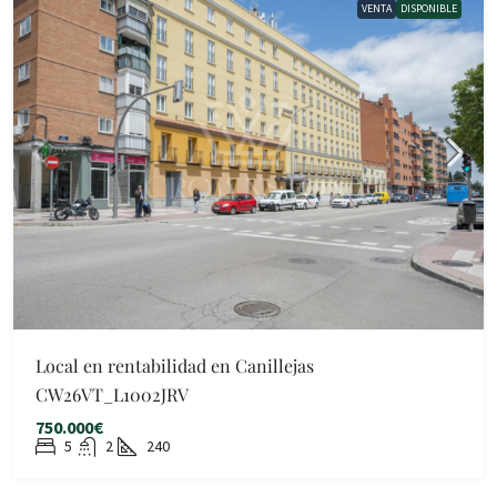
VENTA
DISPONIBLE
Local en rentabilidad en Canillejas
CW26VT_L1002JRV
750.000€
5
2
240