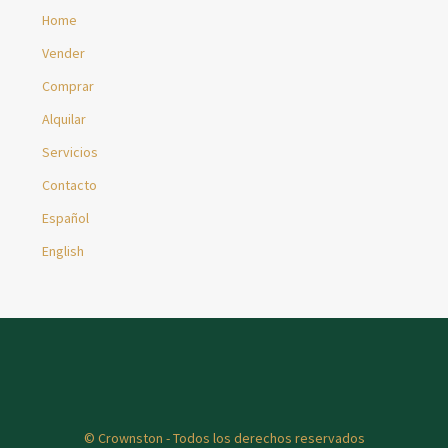
Home
Vender
Comprar
Alquilar
Servicios
Contacto
Español
English
© Crownston - Todos los derechos reservados