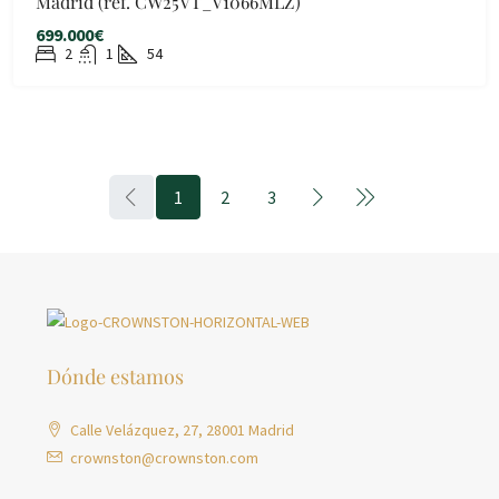
Madrid (ref. CW25VT_V1066MLZ)
699.000€
2
1
54
1
2
3
Dónde estamos
Calle Velázquez, 27, 28001 Madrid
crownston@crownston.com