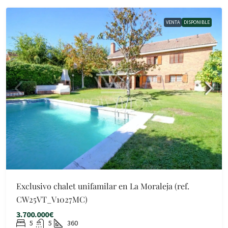
VENTA
DISPONIBLE
Exclusivo chalet unifamilar en La Moraleja (ref.
CW25VT_V1027MC)
3.700.000€
5
5
360