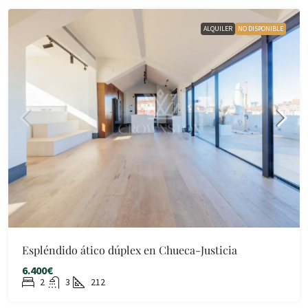
ALQUILER
NO DISPONIBLE
Espléndido ático dúplex en Chueca-Justicia
6.400€
2
3
212