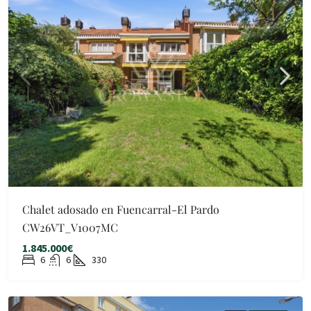
Chalet adosado en Fuencarral-El Pardo
CW26VT_V1007MC
1.845.000€
6
6
330