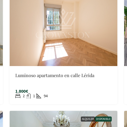
Luminoso apartamento en calle Lérida
1.800€
2
1
94
ALQUILER
DISPONIBLE