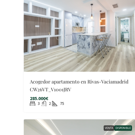
Acogedor apartamento en Rivas-Vaciamadrid
CW26VT_V1001JRV
285.000€
3
2
75
VENTA
DISPONIBLE