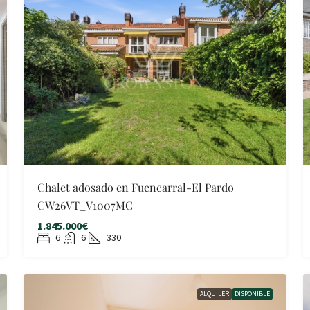
Chalet adosado en Fuencarral-El Pardo
CW26VT_V1007MC
1.845.000€
6
6
330
ALQUILER
DISPONIBLE