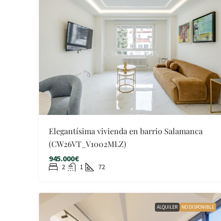
Elegantísima vivienda en barrio Salamanca
(CW26VT_V1002MLZ)
945.000€
2
1
72
ALQUILER
NO DISPONIBLE