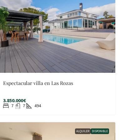
Espectacular villa en Las Rozas
3.850.000€
7
7
494
ALQUILER
DISPONIBLE