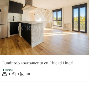
Luminoso apartamento en Ciudad Lineal
1.800€
1
1
88