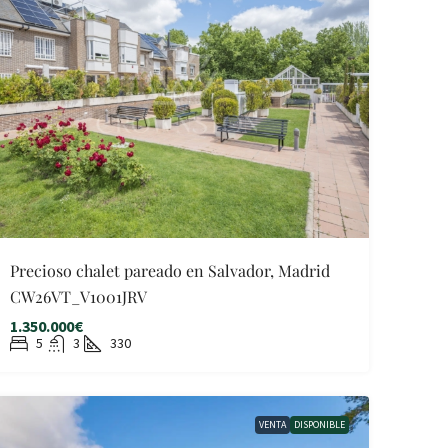
Precioso chalet pareado en Salvador, Madrid
CW26VT_V1001JRV
1.350.000€
5
3
330
VENTA
DISPONIBLE