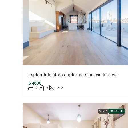
Espléndido ático dúplex en Chueca-Justicia
6.400€
2
3
212
VENTA
DISPONIBLE