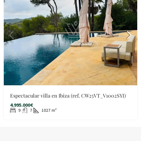
Espectacular villa en Ibiza (ref. CW25VT_V1002SYI)
4.995.000€
9
7
1027
m²