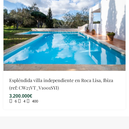
Espléndida villa independiente en Roca Lisa, Ibiza
(ref: CW25VT_V1001SYI)
3.200.000€
6
4
400