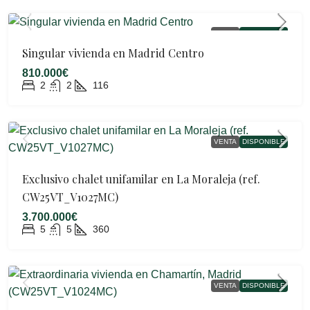
VENTA
DISPONIBLE
Singular vivienda en Madrid Centro
810.000€
2
2
116
VENTA
DISPONIBLE
Exclusivo chalet unifamilar en La Moraleja (ref.
CW25VT_V1027MC)
3.700.000€
5
5
360
VENTA
DISPONIBLE