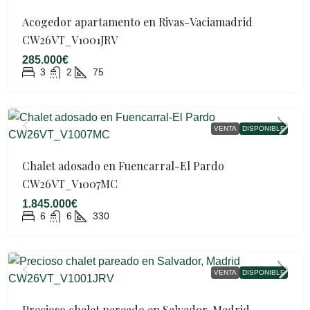
Acogedor apartamento en Rivas-Vaciamadrid
CW26VT_V1001JRV
285.000€
3
2
75
VENTA
DISPONIBLE
Chalet adosado en Fuencarral-El Pardo
CW26VT_V1007MC
1.845.000€
6
6
330
VENTA
DISPONIBLE
Precioso chalet pareado en Salvador, Madrid