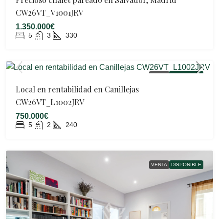
CW26VT_V1001JRV
1.350.000€
5
3
330
VENTA
DISPONIBLE
Local en rentabilidad en Canillejas
CW26VT_L1002JRV
750.000€
5
2
240
VENTA
DISPONIBLE