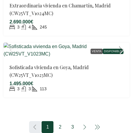
Extraordinaria vivienda en Chamartín, Madrid
(CW25VT_V1024MC)
2.690.000€
3
4
245
VENTA
DISPONIBLE
Sofisticada vivienda en Goya, Madrid
(CW25VT_V1023MC)
1.495.000€
3
3
113
1
2
3