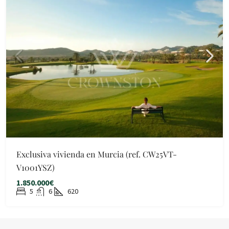
Exclusiva vivienda en Murcia (ref. CW25VT-
V1001YSZ)
1.850.000€
5
6
620