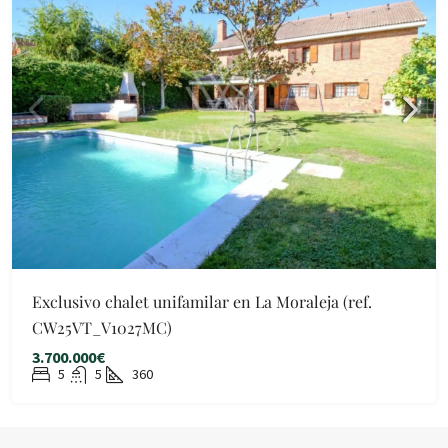
Exclusivo chalet unifamilar en La Moraleja (ref.
CW25VT_V1027MC)
3.700.000€
5
5
360