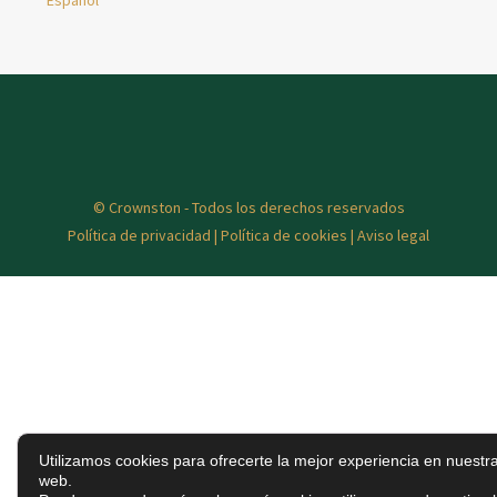
Español
© Crownston - Todos los derechos reservados
Política de privacidad
|
Política de cookies
|
Aviso legal
Utilizamos cookies para ofrecerte la mejor experiencia en nuestr
web.