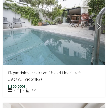
Elegantísimo chalet en Ciudad Lineal (ref:
CW23VT_V1007JRV)
1.100.000€
4
4
171