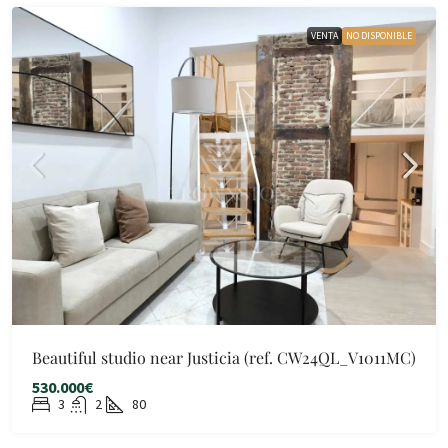
VENTA
NO DISPONIBLE
Beautiful studio near Justicia (ref. CW24QL_V1011MC)
530.000€
3
2
80