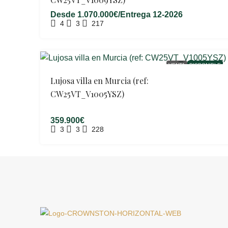
Desde
1.070.000€/Entrega 12-2026
4
3
217
VENTA
DISPONIBLE
Lujosa villa en Murcia (ref:
CW25VT_V1005YSZ)
359.900€
3
3
228