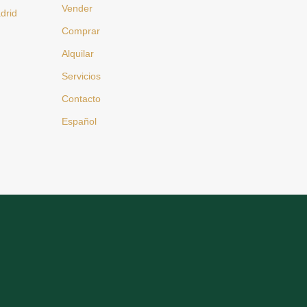
Vender
drid
Comprar
Alquilar
Servicios
Contacto
Español