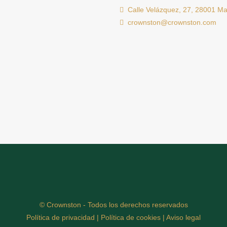
Calle Velázquez, 27, 28001 Ma
crownston@crownston.com
© Crownston - Todos los derechos reservados
Política de privacidad
|
Política de cookies
|
Aviso legal