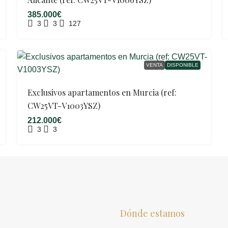
385.000€
3
3
127
VENTA
DISPONIBLE
Exclusivos apartamentos en Murcia (ref:
CW25VT-V1003YSZ)
212.000€
3
3
Dónde estamos