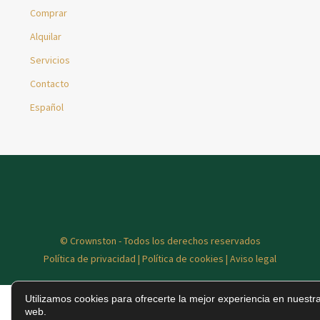
Comprar
Alquilar
Servicios
Contacto
Español
© Crownston - Todos los derechos reservados
Política de privacidad
|
Política de cookies
|
Aviso legal
Utilizamos cookies para ofrecerte la mejor experiencia en nuestr
web.