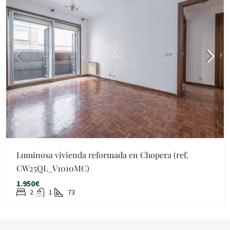
Luminosa vivienda reformada en Chopera (ref.
CW25QL_V1010MC)
1.950€
2
1
73