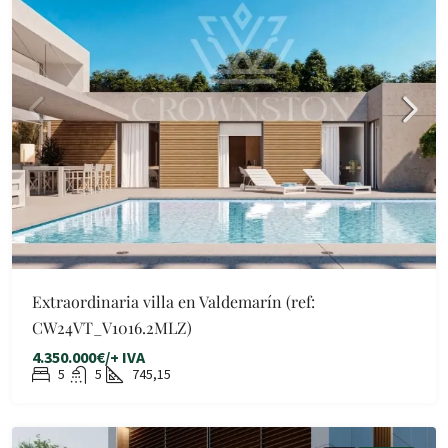
Extraordinaria villa en Valdemarín (ref:
CW24VT_V1016.2MLZ)
4.350.000€/+ IVA
5
5
745,15