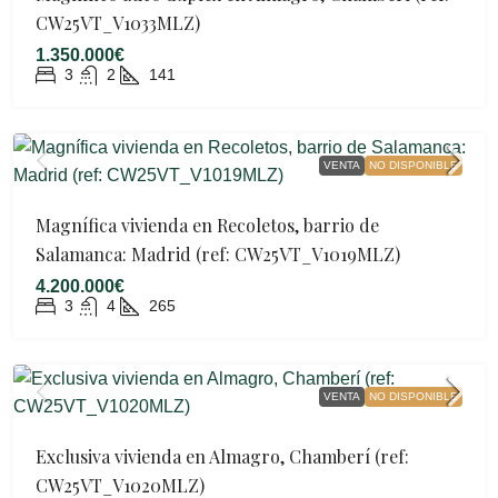
CW25VT_V1033MLZ)
1.350.000€
3
2
141
VENTA
NO DISPONIBLE
Magnífica vivienda en Recoletos, barrio de
Salamanca: Madrid (ref: CW25VT_V1019MLZ)
4.200.000€
3
4
265
VENTA
NO DISPONIBLE
Exclusiva vivienda en Almagro, Chamberí (ref:
CW25VT_V1020MLZ)