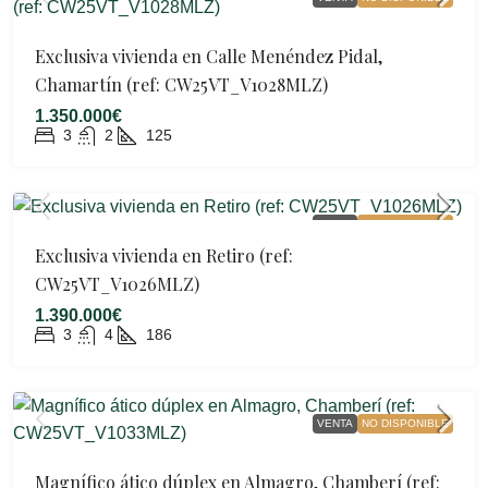
Exclusiva vivienda en Calle Menéndez Pidal,
Chamartín (ref: CW25VT_V1028MLZ)
1.350.000€
3
2
125
VENTA
NO DISPONIBLE
Exclusiva vivienda en Retiro (ref:
CW25VT_V1026MLZ)
1.390.000€
3
4
186
VENTA
NO DISPONIBLE
Magnífico ático dúplex en Almagro, Chamberí (ref: