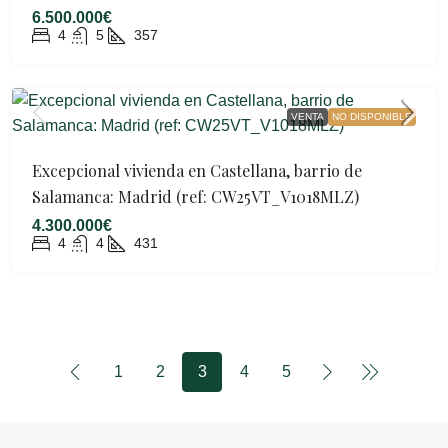
6.500.000€
4
5
357
VENTA
NO DISPONIBLE
Excepcional vivienda en Castellana, barrio de
Salamanca: Madrid (ref: CW25VT_V1018MLZ)
4.300.000€
4
4
431
1
2
3
4
5