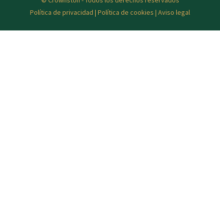
© Crownston - Todos los derechos reservados
Política de privacidad
|
Política de cookies
|
Aviso legal