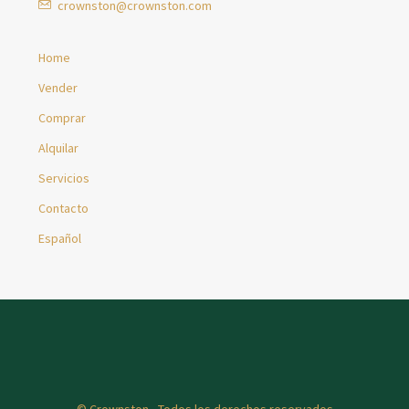
crownston@crownston.com
Home
Vender
Comprar
Alquilar
Servicios
Contacto
Español