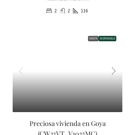
2
2
116
VENTA
DISPONIBLE
Preciosa vivienda en Goya
(CW25VT_V1025MC)