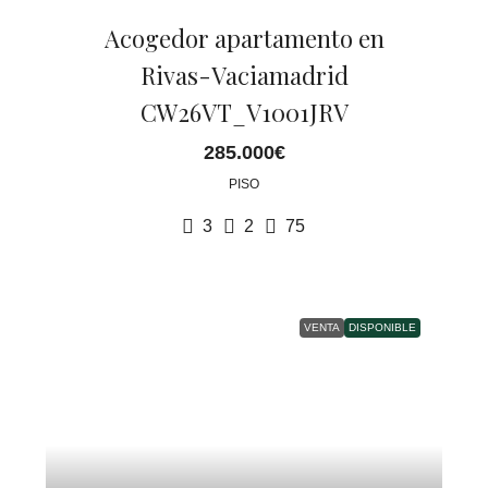
Acogedor apartamento en
Rivas-Vaciamadrid
CW26VT_V1001JRV
285.000€
PISO
3
2
75
VENTA
DISPONIBLE