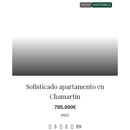
VENTA
DISPONIBLE
Sofisticado apartamento en
Chamartín
785.000€
PISO
3
2
89