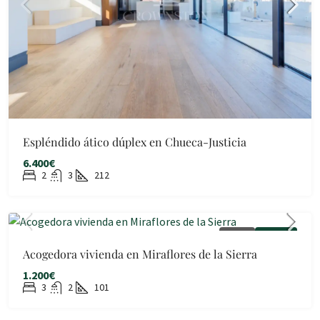
Espléndido ático dúplex en Chueca-Justicia
6.400€
2
3
212
ALQUILER
DISPONIBLE
Acogedora vivienda en Miraflores de la Sierra
1.200€
3
2
101