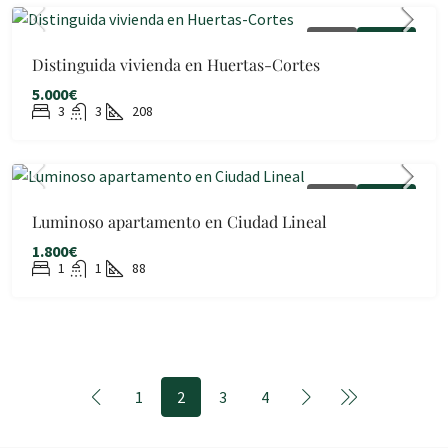
ALQUILER
DISPONIBLE
Distinguida vivienda en Huertas-Cortes
5.000€
3
3
208
ALQUILER
DISPONIBLE
Luminoso apartamento en Ciudad Lineal
1.800€
1
1
88
1
2
3
4