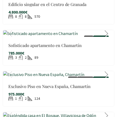
Edificio singular en el Centro de Granada
4.800.000€
8
8
570
VENTA
DISPONIBLE
Sofisticado apartamento en Chamartín
785.000€
3
2
89
VENTA
AMUEBLADO
DISPONIBLE
Exclusivo Piso en Nueva España, Chamartín
975.000€
1
2
124