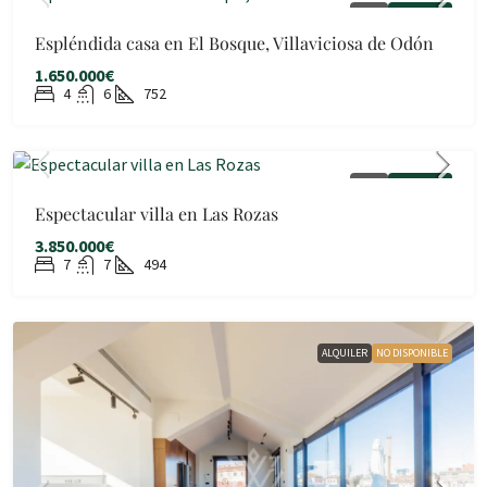
VENTA
DISPONIBLE
Espléndida casa en El Bosque, Villaviciosa de Odón
1.650.000€
4
6
752
VENTA
DISPONIBLE
Espectacular villa en Las Rozas
3.850.000€
7
7
494
ALQUILER
NO DISPONIBLE