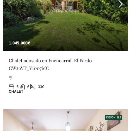
1.845.000€
Chalet adosado en Fuencarral-El Pardo
CW26VT_V1007MC
6
6
330
CHALET
DISPONIBLE