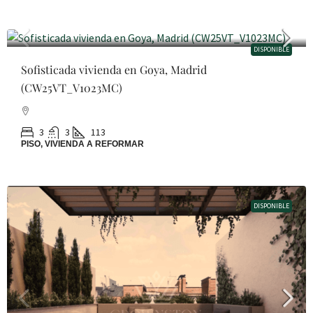
1.495.000€
DISPONIBLE
Sofisticada vivienda en Goya, Madrid
(CW25VT_V1023MC)
3
3
113
PISO, VIVIENDA A REFORMAR
DISPONIBLE