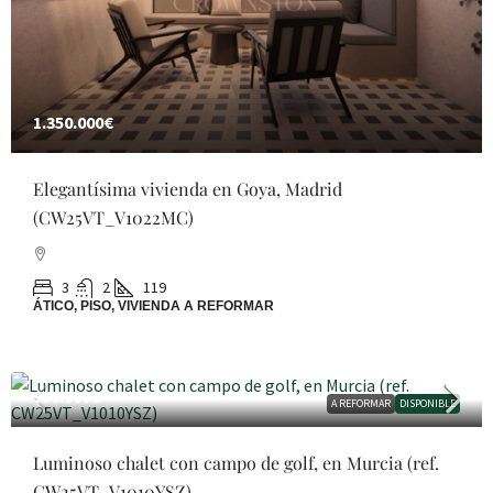
1.350.000€
Elegantísima vivienda en Goya, Madrid
(CW25VT_V1022MC)
3
2
119
ÁTICO, PISO, VIVIENDA A REFORMAR
996.000€
A REFORMAR
DISPONIBLE
Luminoso chalet con campo de golf, en Murcia (ref.
CW25VT_V1010YSZ)