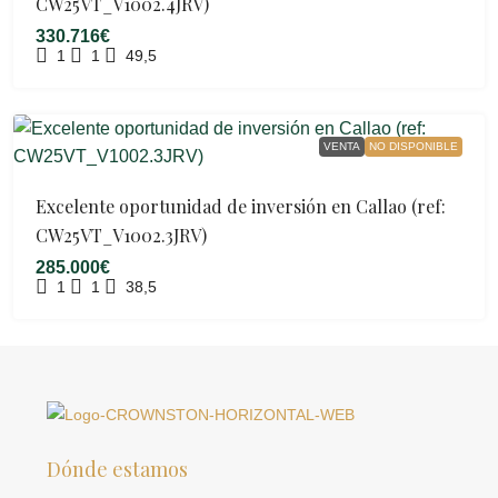
CW25VT_V1002.4JRV)
330.716€
1
1
49,5
VENTA
NO DISPONIBLE
Excelente oportunidad de inversión en Callao (ref:
CW25VT_V1002.3JRV)
285.000€
1
1
38,5
Dónde estamos