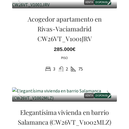
VENTA
DISPONIBLE
Acogedor apartamento en
Rivas-Vaciamadrid
CW26VT_V1001JRV
285.000€
PISO
3
2
75
VENTA
DISPONIBLE
Elegantísima vivienda en barrio
Salamanca (CW26VT_V1002MLZ)