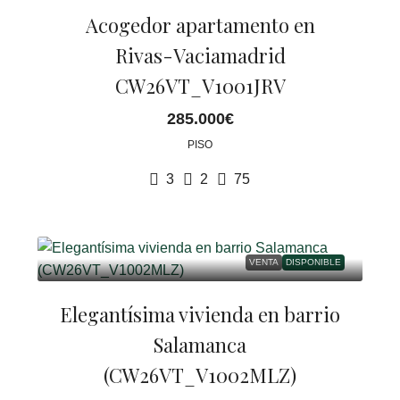
Acogedor apartamento en
Rivas-Vaciamadrid
CW26VT_V1001JRV
285.000€
PISO
3
2
75
VENTA
DISPONIBLE
Elegantísima vivienda en barrio
Salamanca
(CW26VT_V1002MLZ)