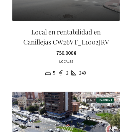
Local en rentabilidad en
Canillejas CW26VT_L1002JRV
750.000€
LOCALES
5
2
240
VENTA
DISPONIBLE