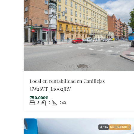
Local en rentabilidad en Canillejas
CW26VT_L1002JRV
750.000€
5
2
240
VENTA
NO DISPONIBLE