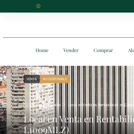
Home
Vender
Comprar
Al
VENTA
NO DISPONIBLE
Home
Locales
Local en Venta en Rentabilidad en Cuzco
Local en Venta en Rentabil
L1009MLZ)