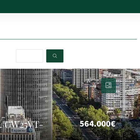
ef. CW25VT-
564.000€