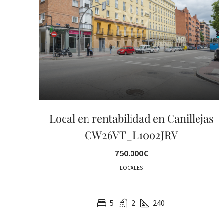
Local en rentabilidad en Canillejas
CW26VT_L1002JRV
750.000€
LOCALES
5
2
240