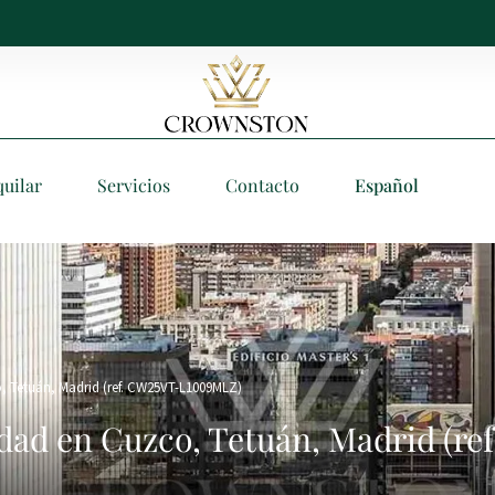
quilar
Servicios
Contacto
Español
, Tetuán, Madrid (ref. CW25VT-L1009MLZ)
idad en Cuzco, Tetuán, Madrid (r