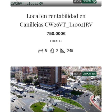
VENTA
DISPONIBLE
Local en rentabilidad en
Canillejas CW26VT_L1002JRV
750.000€
LOCALES
5
2
240
VENTA
DISPONIBLE